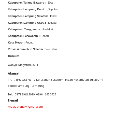
Kabupaten Tulang Bawang
:
Eka
Kabupaten Lampung Barat
:
Saputra
Kabupaten Lampung Selatan
:
Hendri
Kabupaten Lampung Utara :
Redaksi
Kabupaten Tanggamus :
Redaksi
Kabupaten Pesawaran :
Hendri
Kota Metro
:
Puput
Provinsi Sumatera Selatan :
Vivi Silvia
Hukum
:
Wahyu Widiyatmiko, SH
Alamat
:
Jln. P. Tirtayasa No 12 Kelurahan Sukabumi Indah Kecamatan Sukabumi
Bandarlampung - Lampung
Telp: 0878 8962 8999, 0896 1665 3727
E-mail
:
mediaotentik@gmail.com