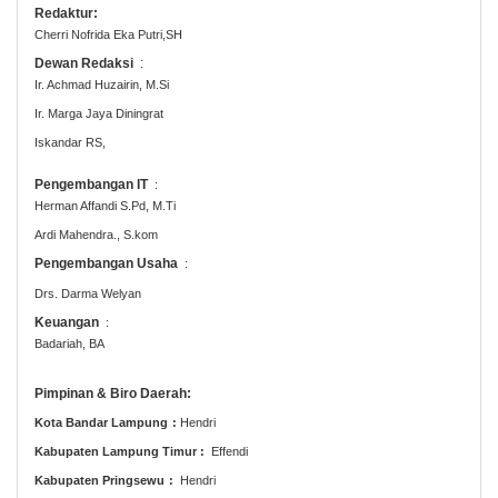
Redaktur:
Cherri Nofrida Eka Putri,SH
Dewan Redaksi
:
Ir.
Achmad Huzairin, M.Si
Ir.
Marga Jaya Diningrat
Iskandar RS,
Pengembangan IT
:
Herman Affandi S.Pd, M.Ti
Ardi Mahendra., S.kom
Pengembangan Usaha
:
Drs.
Darma Welyan
Keuangan
:
Badariah, BA
Pimpinan & Biro Daerah:
Kota Bandar Lampung
:
Hendri
Kabupaten
Lampung Timur
:
Effendi
Kabupaten Pringsewu
:
Hendri