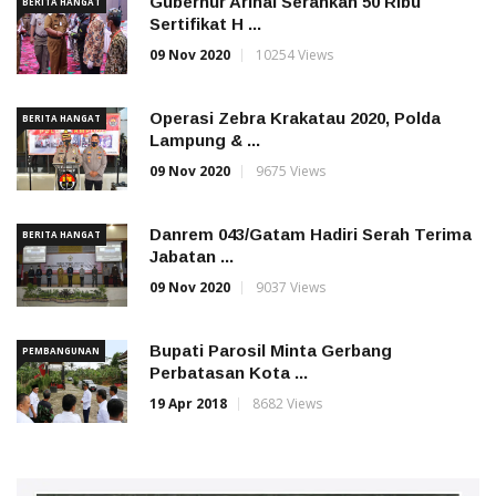
Gubernur Arinal Serahkan 50 Ribu
BERITA HANGAT
Sertifikat H ...
09 Nov 2020
10254 Views
Operasi Zebra Krakatau 2020, Polda
BERITA HANGAT
Lampung & ...
09 Nov 2020
9675 Views
Danrem 043/Gatam Hadiri Serah Terima
BERITA HANGAT
Jabatan ...
09 Nov 2020
9037 Views
Bupati Parosil Minta Gerbang
PEMBANGUNAN
Perbatasan Kota ...
19 Apr 2018
8682 Views