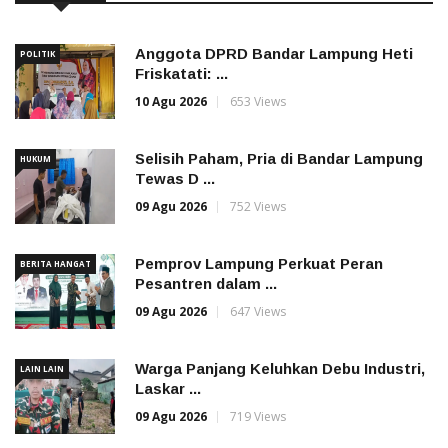
Anggota DPRD Bandar Lampung Heti
POLITIK
Friskatati: ...
10 Agu 2026
653 Views
Selisih Paham, Pria di Bandar Lampung
HUKUM
Tewas D ...
09 Agu 2026
752 Views
Pemprov Lampung Perkuat Peran
BERITA HANGAT
Pesantren dalam ...
09 Agu 2026
647 Views
Warga Panjang Keluhkan Debu Industri,
LAIN LAIN
Laskar ...
09 Agu 2026
719 Views