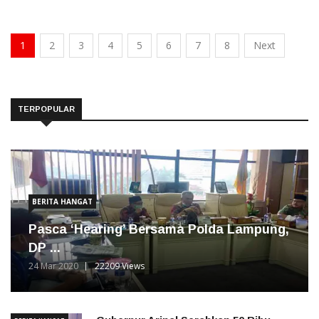
1
2
3
4
5
6
7
8
Next
TERPOPULAR
BERITA HANGAT
Pasca ‘Hearing’ Bersama Polda Lampung,
DP ...
24 Mar 2020
22209 Views