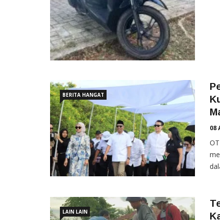
P
BERITA HANGAT
Ku
M
08 
OT
me
dal
Te
LAIN LAIN
K