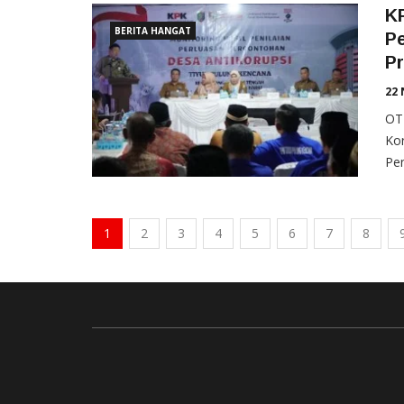
KP
BERITA HANGAT
Pe
P
22 
OT
Kor
Peni
1
2
3
4
5
6
7
8