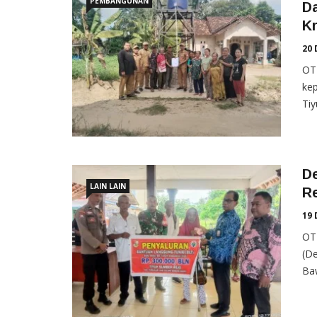
PEMBANGUNAN
Da
Kr
20 
OT
kep
Tiy
D
LAIN LAIN
Re
19 
OT
(D
Baw