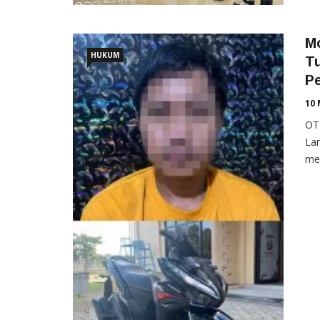
Mo
HUKUM
T
P
10 
OTE
La
mem