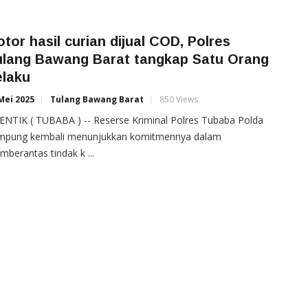
tor hasil curian dijual COD, Polres
ulang Bawang Barat tangkap Satu Orang
elaku
Mei 2025
Tulang Bawang Barat
850 Views
NTIK ( TUBABA ) -- Reserse Kriminal Polres Tubaba Polda
mpung kembali menunjukkan komitmennya dalam
berantas tindak k ...