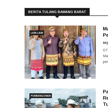
BERITA TULANG BAWANG BARAT
Ma
LAIN LAIN
P
04 
OT
Ma
pen
P
PEMBANGUNAN
Re
T