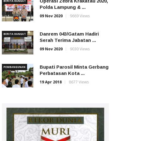
Operasi Zebra Krakatau 2020,
BERITA HANGAT
Polda Lampung & ...
09 Nov 2020
9669 Views
Danrem 043/Gatam Hadiri
BERITA HANGAT
Serah Terima Jabatan ...
09 Nov 2020
9030 Views
Bupati Parosil Minta Gerbang
PEMBANGUNAN
Perbatasan Kota ...
19 Apr 2018
8677 Views