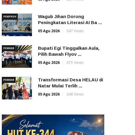
Wagub Jihan Dorong
PEMPROV
Peningkatan Literasi AI Ba ...
05 Agu 2026
647 Views
Bupati Egi Tinggalkan Aula,
PEMKAB
Pilih Bawah Flyov ...
05 Agu 2026
675 Views
Transformasi Desa HELAU di
PEMKAB
Natar Mulai Terlih ...
05 Agu 2026
646 Views