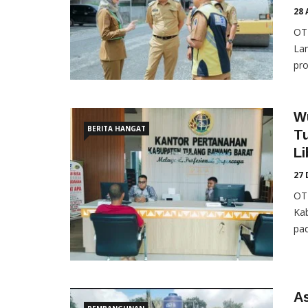
28 
OT
La
pro
W
BERITA HANGAT
Tu
Li
27 
OT
Ka
pad
As