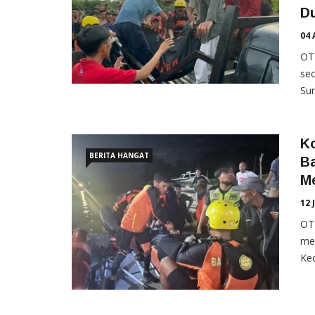
D
04 
OT
seo
Sun
K
BERITA HANGAT
B
M
12 
OTE
me
Kec.