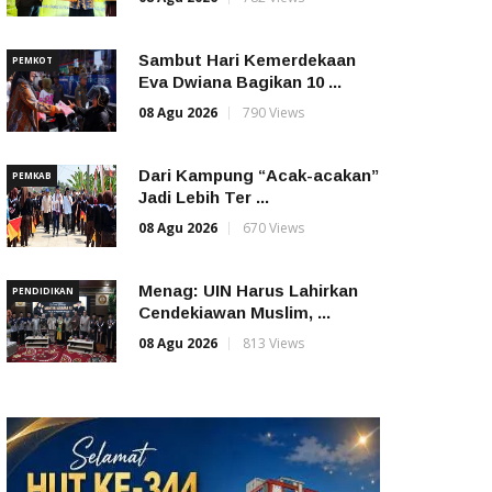
Sambut Hari Kemerdekaan
PEMKOT
Eva Dwiana Bagikan 10 ...
08 Agu 2026
790 Views
Dari Kampung “Acak-acakan”
PEMKAB
Jadi Lebih Ter ...
08 Agu 2026
670 Views
Menag: UIN Harus Lahirkan
PENDIDIKAN
Cendekiawan Muslim, ...
08 Agu 2026
813 Views