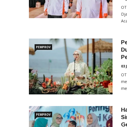
OTE
Dj
Aca
P
PEMPROV
Du
Pe
03 
OT
me
me
H
PEMPROV
S
Ge