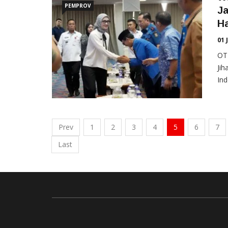
PEMPROV
Ja
H
01 
OT
Jih
Ind
Prev
1
2
3
4
5
6
7
Last