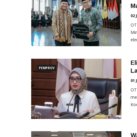
M
02 
OT
Mir
ele
El
PEMPROV
L
01 
OT
me
Koo
Wa