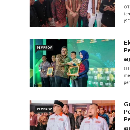
OT
te
(SD
E
PEMPROV
Pe
06 
OTE
men
pen
Gu
PEMPROV
P
P
03 