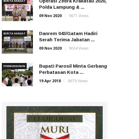
Operasi Zebra Krakatau 2020,
BERITA HANGAT
Polda Lampung & ...
09 Nov 2020
9671 Views
Danrem 043/Gatam Hadiri
BERITA HANGAT
Serah Terima Jabatan ...
09 Nov 2020
9034 Views
Bupati Parosil Minta Gerbang
PEMBANGUNAN
Perbatasan Kota ...
19 Apr 2018
8679 Views