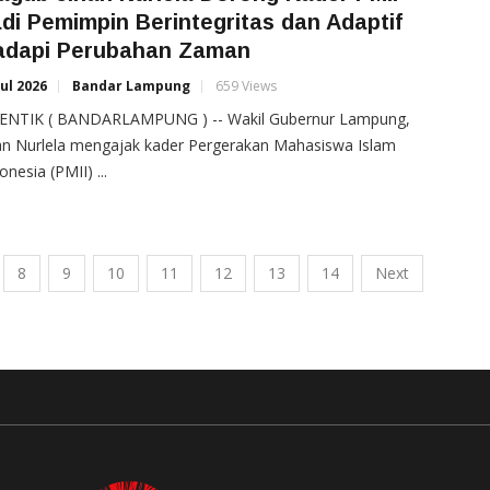
di Pemimpin Berintegritas dan Adaptif
adapi Perubahan Zaman
Jul 2026
Bandar Lampung
659 Views
ENTIK ( BANDARLAMPUNG ) -- Wakil Gubernur Lampung,
an Nurlela mengajak kader Pergerakan Mahasiswa Islam
onesia (PMII) ...
8
9
10
11
12
13
14
Next