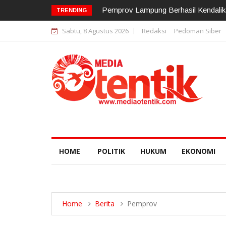
12 Pejabat Strategis Polda Lampung D
TRENDING
Sabtu, 8 Agustus 2026
Redaksi
Pedoman Siber
HOME
POLITIK
HUKUM
EKONOMI
Home
Berita
Pemprov