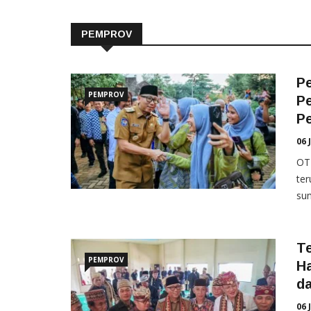
PEMPROV
P
PEMPROV
P
P
06 
OT
ter
sum
T
PEMPROV
Ha
d
06 