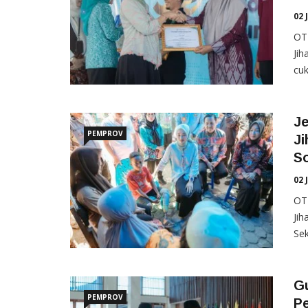
02 
OT
Ji
cuk
J
PEMPROV
J
So
02 
OT
Jih
Sek
G
PEMPROV
P