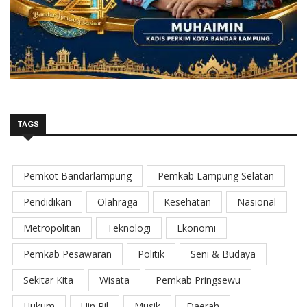
TAGS
Pemkot Bandarlampung
Pemkab Lampung Selatan
Pendidikan
Olahraga
Kesehatan
Nasional
Metropolitan
Teknologi
Ekonomi
Pemkab Pesawaran
Politik
Seni & Budaya
Sekitar Kita
Wisata
Pemkab Pringsewu
Hukum
Uin Ril
Musik
Daerah