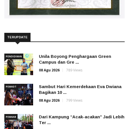
TERUPDATE
Unila Boyong Penghargaan Green
PENDIDIKAN
Campus dan Gre ...
08 Agu 2026
789 Views
Sambut Hari Kemerdekaan Eva Dwiana
PEMKOT
Bagikan 10 ...
08 Agu 2026
799 Views
Dari Kampung “Acak-acakan” Jadi Lebih
PEMKAB
Ter ...