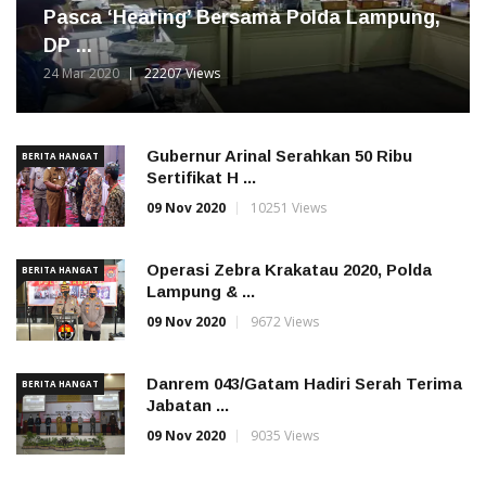
Pasca ‘Hearing’ Bersama Polda Lampung,
DP ...
24 Mar 2020
22207 Views
Gubernur Arinal Serahkan 50 Ribu
BERITA HANGAT
Sertifikat H ...
09 Nov 2020
10251 Views
Operasi Zebra Krakatau 2020, Polda
BERITA HANGAT
Lampung & ...
09 Nov 2020
9672 Views
Danrem 043/Gatam Hadiri Serah Terima
BERITA HANGAT
Jabatan ...
09 Nov 2020
9035 Views