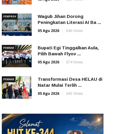
Wagub Jihan Dorong
PEMPROV
Peningkatan Literasi AI Ba ...
05 Agu 2026
646 Views
Bupati Egi Tinggalkan Aula,
PEMKAB
Pilih Bawah Flyov ...
05 Agu 2026
674 Views
Transformasi Desa HELAU di
PEMKAB
Natar Mulai Terlih ...
05 Agu 2026
645 Views