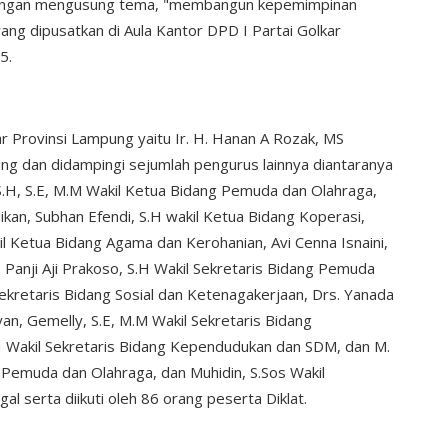
 dengan mengusung tema, "membangun kepemimpinan
yang dipusatkan di Aula Kantor DPD I Partai Golkar
25.
ar Provinsi Lampung yaitu Ir. H. Hanan A Rozak, MS
ng dan didampingi sejumlah pengurus lainnya diantaranya
 S.H, S.E, M.M Wakil Ketua Bidang Pemuda dan Olahraga,
ikan, Subhan Efendi, S.H wakil Ketua Bidang Koperasi,
l Ketua Bidang Agama dan Kerohanian, Avi Cenna Isnaini,
, Panji Aji Prakoso, S.H Wakil Sekretaris Bidang Pemuda
Sekretaris Bidang Sosial dan Ketenagakerjaan, Drs. Yanada
yan, Gemelly, S.E, M.M Wakil Sekretaris Bidang
.H Wakil Sekretaris Bidang Kependudukan dan SDM, dan M.
 Pemuda dan Olahraga, dan Muhidin, S.Sos Wakil
 serta diikuti oleh 86 orang peserta Diklat.