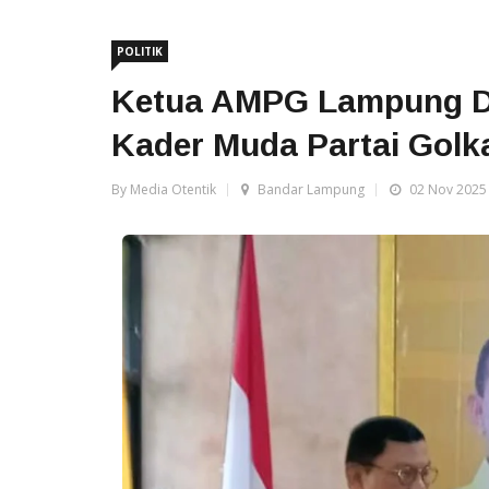
POLITIK
Ketua AMPG Lampung Dar
Kader Muda Partai Golk
By Media Otentik
Bandar Lampung
02 Nov 2025