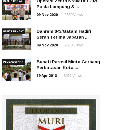
Operasi Zebra Krakatau 2020,
BERITA HANGAT
Polda Lampung & ...
09 Nov 2020
9669 Views
Danrem 043/Gatam Hadiri
BERITA HANGAT
Serah Terima Jabatan ...
09 Nov 2020
9030 Views
Bupati Parosil Minta Gerbang
PEMBANGUNAN
Perbatasan Kota ...
19 Apr 2018
8677 Views