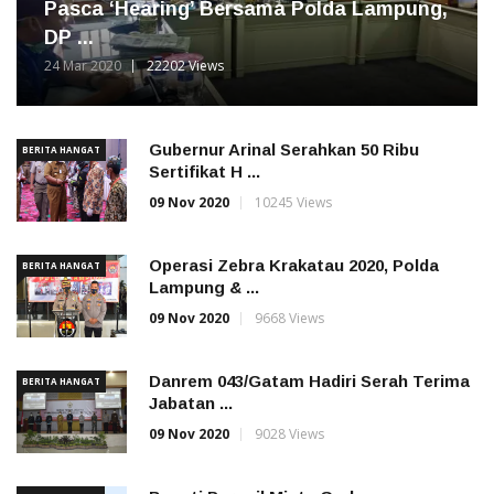
Pasca ‘Hearing’ Bersama Polda Lampung,
DP ...
24 Mar 2020
22202 Views
Gubernur Arinal Serahkan 50 Ribu
BERITA HANGAT
Sertifikat H ...
09 Nov 2020
10245 Views
Operasi Zebra Krakatau 2020, Polda
BERITA HANGAT
Lampung & ...
09 Nov 2020
9668 Views
Danrem 043/Gatam Hadiri Serah Terima
BERITA HANGAT
Jabatan ...
09 Nov 2020
9028 Views