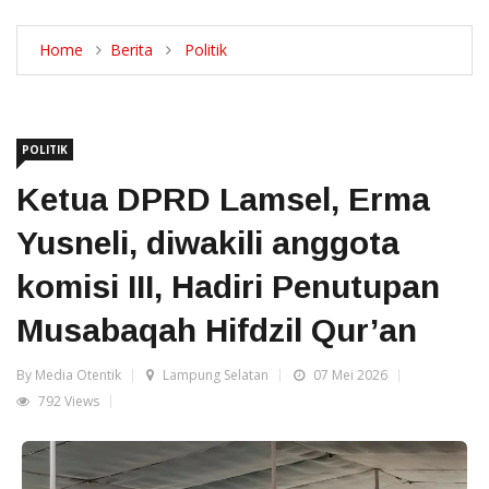
Home
Berita
Politik
POLITIK
Ketua DPRD Lamsel, Erma
Yusneli, diwakili anggota
komisi III, Hadiri Penutupan
Musabaqah Hifdzil Qur’an
By Media Otentik
Lampung Selatan
07 Mei 2026
792 Views