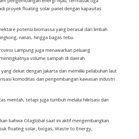
lam pengembangan energi hijau, termasuk tiga
di proyek floating solar panel dengan kapasitas
a hektare potensi biomassa yang berasal dari limbah
singkong, nanas, hingga bagas tebu.
Provinsi Lampung juga menawarkan peluang
meningkatnya volume sampah di daerah.
 yang dekat dengan Jakarta dan memiliki pelabuhan laut
lirisasi komoditas dan pengembangan kawasan industri
s mentah, tetapi juga tumbuh melalui hilirisasi dan
kan bahwa Citaglobal saat ini aktif mengembangkan
uk floating solar, biogas, Waste to Energy,