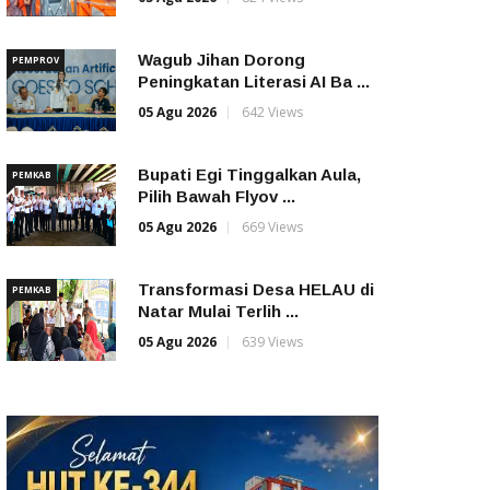
Wagub Jihan Dorong
PEMPROV
Peningkatan Literasi AI Ba ...
05 Agu 2026
642 Views
Bupati Egi Tinggalkan Aula,
PEMKAB
Pilih Bawah Flyov ...
05 Agu 2026
669 Views
Transformasi Desa HELAU di
PEMKAB
Natar Mulai Terlih ...
05 Agu 2026
639 Views