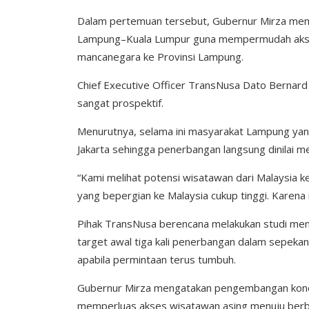
Dalam pertemuan tersebut, Gubernur Mirza me
Lampung–Kuala Lumpur guna mempermudah akses
mancanegara ke Provinsi Lampung.
Chief Executive Officer TransNusa Dato Bernard
sangat prospektif.
Menurutnya, selama ini masyarakat Lampung yang
Jakarta sehingga penerbangan langsung dinilai me
“Kami melihat potensi wisatawan dari Malaysia 
yang bepergian ke Malaysia cukup tinggi. Karena i
Pihak TransNusa berencana melakukan studi me
target awal tiga kali penerbangan dalam sepeka
apabila permintaan terus tumbuh.
Gubernur Mirza mengatakan pengembangan konek
memperluas akses wisatawan asing menuju berb