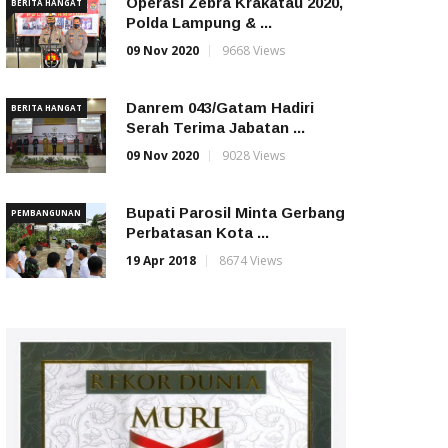
Operasi Zebra Krakatau 2020,
BERITA HANGAT
Polda Lampung & ...
09 Nov 2020
9668 Views
Danrem 043/Gatam Hadiri
BERITA HANGAT
Serah Terima Jabatan ...
09 Nov 2020
9028 Views
Bupati Parosil Minta Gerbang
PEMBANGUNAN
Perbatasan Kota ...
19 Apr 2018
8674 Views