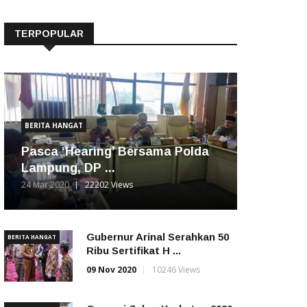
TERPOPULAR
BERITA HANGAT
Pasca ‘Hearing’ Bersama Polda
Lampung, DP ...
24 Mar 2020
22202 Views
Gubernur Arinal Serahkan 50
BERITA HANGAT
Ribu Sertifikat H ...
09 Nov 2020
10246 Views