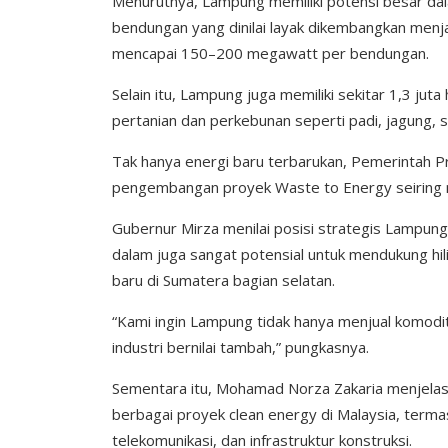
Menurutnya, Lampung memiliki potensi besar da
bendungan yang dinilai layak dikembangkan menja
mencapai 150–200 megawatt per bendungan.
Selain itu, Lampung juga memiliki sekitar 1,3 jut
pertanian dan perkebunan seperti padi, jagung, 
Tak hanya energi baru terbarukan, Pemerintah 
pengembangan proyek Waste to Energy seiring 
Gubernur Mirza menilai posisi strategis Lampung
dalam juga sangat potensial untuk mendukung hi
baru di Sumatera bagian selatan.
“Kami ingin Lampung tidak hanya menjual komodita
industri bernilai tambah,” pungkasnya.
Sementara itu, Mohamad Norza Zakaria menjelas
berbagai proyek clean energy di Malaysia, termas
telekomunikasi, dan infrastruktur konstruksi.