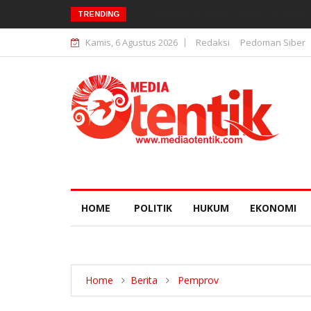
12 Pejabat Strategis Polda Lampung D
TRENDING
Kamis, 6 Agustus 2026
Redaksi
Pedoman Siber
HOME
POLITIK
HUKUM
EKONOMI
Home
Berita
Pemprov