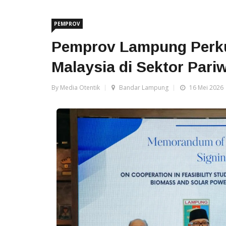
PEMPROV
Pemprov Lampung Perk
Malaysia di Sektor Pariw
By Media Otentik
Bandar Lampung
16 Mei 2026