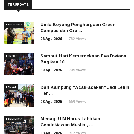
TERUPDATE
Unila Boyong Penghargaan Green
PENDIDIKAN
Campus dan Gre ...
08 Agu 2026
782 Views
Sambut Hari Kemerdekaan Eva Dwiana
PEMKOT
Bagikan 10 ...
08 Agu 2026
789 Views
Dari Kampung “Acak-acakan” Jadi Lebih
PEMKAB
Ter ...
08 Agu 2026
669 Views
Menag: UIN Harus Lahirkan
PENDIDIKAN
Cendekiawan Muslim, ...
08 Agu 2026
812 Views