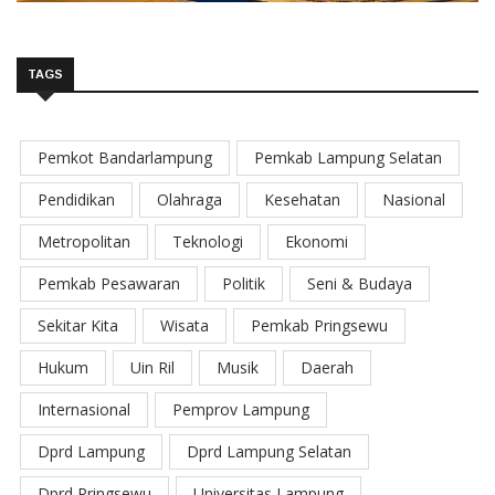
TAGS
Pemkot Bandarlampung
Pemkab Lampung Selatan
Pendidikan
Olahraga
Kesehatan
Nasional
Metropolitan
Teknologi
Ekonomi
Pemkab Pesawaran
Politik
Seni & Budaya
Sekitar Kita
Wisata
Pemkab Pringsewu
Hukum
Uin Ril
Musik
Daerah
Internasional
Pemprov Lampung
Dprd Lampung
Dprd Lampung Selatan
Dprd Pringsewu
Universitas Lampung