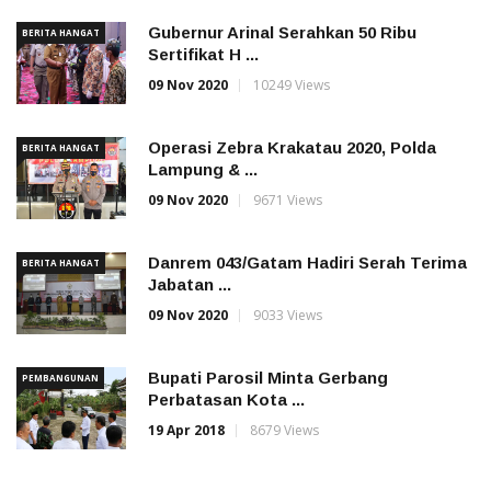
Gubernur Arinal Serahkan 50 Ribu
BERITA HANGAT
Sertifikat H ...
09 Nov 2020
10249 Views
Operasi Zebra Krakatau 2020, Polda
BERITA HANGAT
Lampung & ...
09 Nov 2020
9671 Views
Danrem 043/Gatam Hadiri Serah Terima
BERITA HANGAT
Jabatan ...
09 Nov 2020
9033 Views
Bupati Parosil Minta Gerbang
PEMBANGUNAN
Perbatasan Kota ...
19 Apr 2018
8679 Views