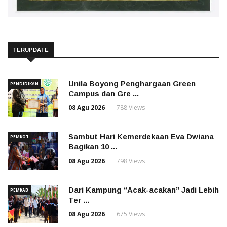
TERUPDATE
Unila Boyong Penghargaan Green
PENDIDIKAN
Campus dan Gre ...
08 Agu 2026
788 Views
Sambut Hari Kemerdekaan Eva Dwiana
PEMKOT
Bagikan 10 ...
08 Agu 2026
798 Views
Dari Kampung “Acak-acakan” Jadi Lebih
PEMKAB
Ter ...
08 Agu 2026
675 Views