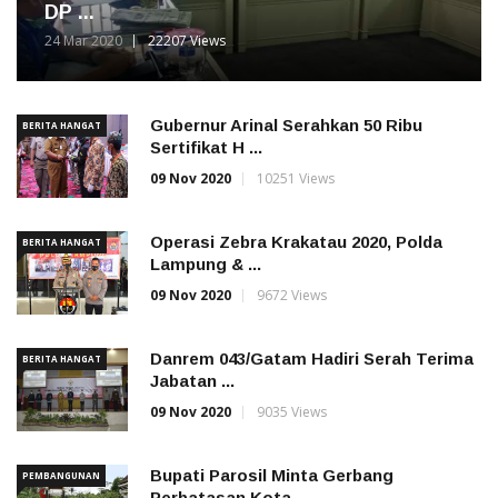
DP ...
24 Mar 2020
22207 Views
Gubernur Arinal Serahkan 50 Ribu
BERITA HANGAT
Sertifikat H ...
09 Nov 2020
10251 Views
Operasi Zebra Krakatau 2020, Polda
BERITA HANGAT
Lampung & ...
09 Nov 2020
9672 Views
Danrem 043/Gatam Hadiri Serah Terima
BERITA HANGAT
Jabatan ...
09 Nov 2020
9035 Views
Bupati Parosil Minta Gerbang
PEMBANGUNAN
Perbatasan Kota ...