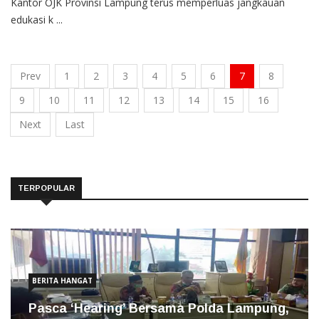
Kantor OJK Provinsi Lampung terus memperluas jangkauan
edukasi k ...
Prev
1
2
3
4
5
6
7
8
9
10
11
12
13
14
15
16
Next
Last
TERPOPULAR
BERITA HANGAT
Pasca ‘Hearing’ Bersama Polda Lampung,