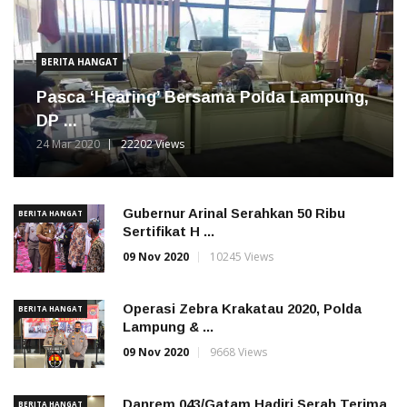
BERITA HANGAT
Pasca ‘Hearing’ Bersama Polda Lampung,
DP ...
24 Mar 2020
22202 Views
Gubernur Arinal Serahkan 50 Ribu
BERITA HANGAT
Sertifikat H ...
09 Nov 2020
10245 Views
Operasi Zebra Krakatau 2020, Polda
BERITA HANGAT
Lampung & ...
09 Nov 2020
9668 Views
Danrem 043/Gatam Hadiri Serah Terima
BERITA HANGAT