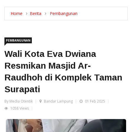
Home
Berita
Pembangunan
PEMBANGUNAN
Wali Kota Eva Dwiana
Resmikan Masjid Ar-
Raudhoh di Komplek Taman
Surapati
By Media Otentik
Bandar Lampung
01 Feb 2025
1058 Views