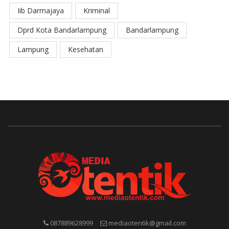
Iib Darmajaya
Kriminal
Dprd Kota Bandarlampung
Bandarlampung
Lampung
Kesehatan
087889628999
mediaotentik@gmail.com