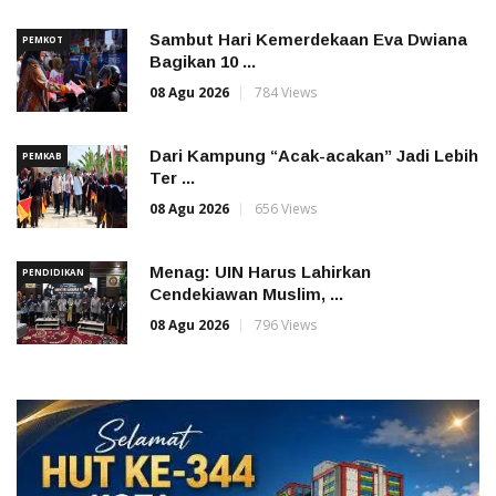
Sambut Hari Kemerdekaan Eva Dwiana
PEMKOT
Bagikan 10 ...
08 Agu 2026
784 Views
Dari Kampung “Acak-acakan” Jadi Lebih
PEMKAB
Ter ...
08 Agu 2026
656 Views
Menag: UIN Harus Lahirkan
PENDIDIKAN
Cendekiawan Muslim, ...
08 Agu 2026
796 Views