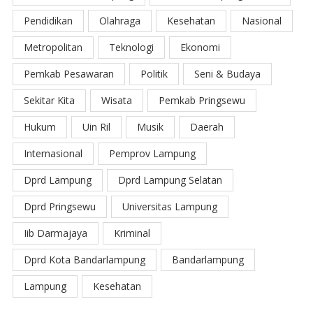
Pendidikan
Olahraga
Kesehatan
Nasional
Metropolitan
Teknologi
Ekonomi
Pemkab Pesawaran
Politik
Seni & Budaya
Sekitar Kita
Wisata
Pemkab Pringsewu
Hukum
Uin Ril
Musik
Daerah
Internasional
Pemprov Lampung
Dprd Lampung
Dprd Lampung Selatan
Dprd Pringsewu
Universitas Lampung
Iib Darmajaya
Kriminal
Dprd Kota Bandarlampung
Bandarlampung
Lampung
Kesehatan