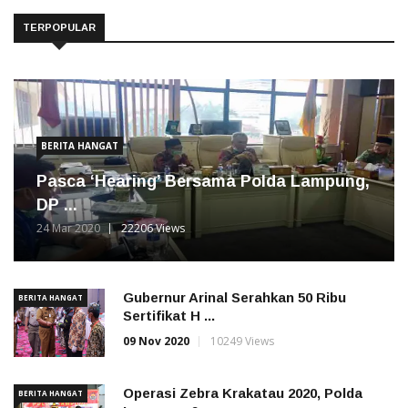
TERPOPULAR
BERITA HANGAT
Pasca ‘Hearing’ Bersama Polda Lampung,
DP ...
24 Mar 2020
22206 Views
Gubernur Arinal Serahkan 50 Ribu
BERITA HANGAT
Sertifikat H ...
09 Nov 2020
10249 Views
Operasi Zebra Krakatau 2020, Polda
BERITA HANGAT