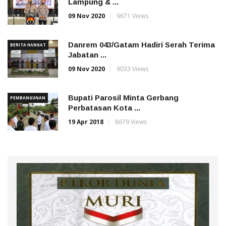
Lampung & ...
09 Nov 2020
9671 Views
Danrem 043/Gatam Hadiri Serah Terima
BERITA HANGAT
Jabatan ...
09 Nov 2020
9033 Views
Bupati Parosil Minta Gerbang
PEMBANGUNAN
Perbatasan Kota ...
19 Apr 2018
8679 Views