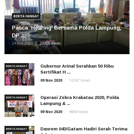
BERITA HANGAT
Pasca ‘Hearing’ Bersama Polda Lampung,
DP ...
24 Mar 2020
22205 Views
Gubernur Arinal Serahkan 50 Ribu
BERITA HANGAT
Sertifikat H ...
09 Nov 2020
10247 Views
Operasi Zebra Krakatau 2020, Polda
BERITA HANGAT
Lampung & ...
09 Nov 2020
9669 Views
Danrem 043/Gatam Hadiri Serah Terima
BERITA HANGAT