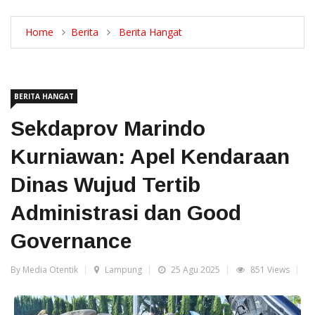
Home
Berita
Berita Hangat
BERITA HANGAT
Sekdaprov Marindo
Kurniawan: Apel Kendaraan
Dinas Wujud Tertib
Administrasi dan Good
Governance
By Media Otentik
Lampung
25 Agu 2025
851 Views