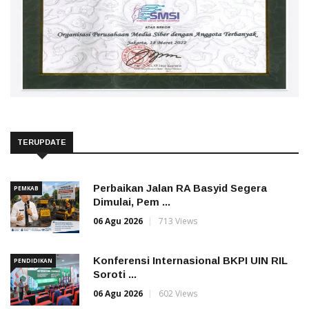
TERUPDATE
Perbaikan Jalan RA Basyid Segera
PEMKAB
Dimulai, Pem ...
06 Agu 2026
713 Views
Konferensi Internasional BKPI UIN RIL
PENDIDIKAN
Soroti ...
06 Agu 2026
602 Views