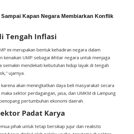
, Sampai Kapan Negara Membiarkan Konflik
i Tengah Inflasi
MP ini merupakan bentuk kehadiran negara dalam
n kenaikan UMP sebagai ikhtiar negara untuk menjaga
a semakin mendekati kebutuhan hidup layak di tengah
k," ujarnya.
 karena akan meningkatkan daya beli masyarakat secara
t, maka sektor perdagangan, jasa, dan UMKM di Lampung
i penopang pertumbuhan ekonomi daerah.
ektor Padat Karya
a pihak untuk tetap bersikap jujur dan realistis
ng harus dipikul oleh pelaku usaha, terutama di sektor