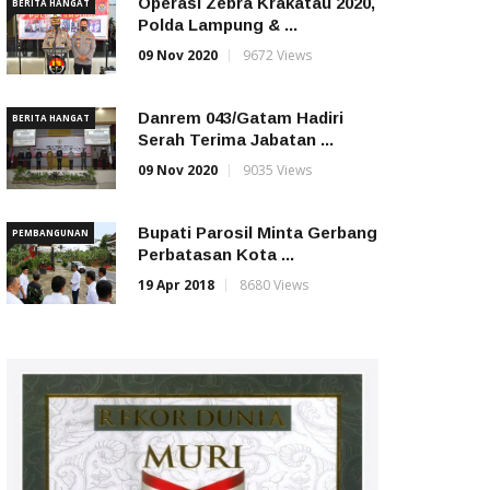
Operasi Zebra Krakatau 2020,
BERITA HANGAT
Polda Lampung & ...
09 Nov 2020
9672 Views
Danrem 043/Gatam Hadiri
BERITA HANGAT
Serah Terima Jabatan ...
09 Nov 2020
9035 Views
Bupati Parosil Minta Gerbang
PEMBANGUNAN
Perbatasan Kota ...
19 Apr 2018
8680 Views