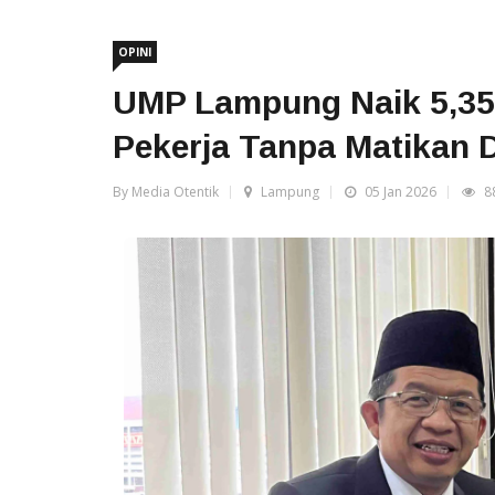
OPINI
UMP Lampung Naik 5,35
Pekerja Tanpa Matikan 
By Media Otentik
Lampung
05 Jan 2026
8