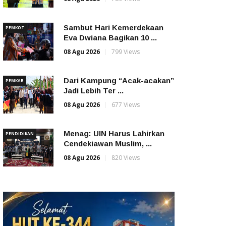
Sambut Hari Kemerdekaan
PEMKOT
Eva Dwiana Bagikan 10 ...
08 Agu 2026
799 Views
Dari Kampung “Acak-acakan”
PEMKAB
Jadi Lebih Ter ...
08 Agu 2026
677 Views
Menag: UIN Harus Lahirkan
PENDIDIKAN
Cendekiawan Muslim, ...
08 Agu 2026
820 Views