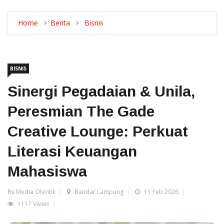
Home
Berita
Bisnis
BISNIS
Sinergi Pegadaian & Unila,
Peresmian The Gade
Creative Lounge: Perkuat
Literasi Keuangan
Mahasiswa
By Media Otentik
Bandar Lampung
11 Feb 2026
1117 Views