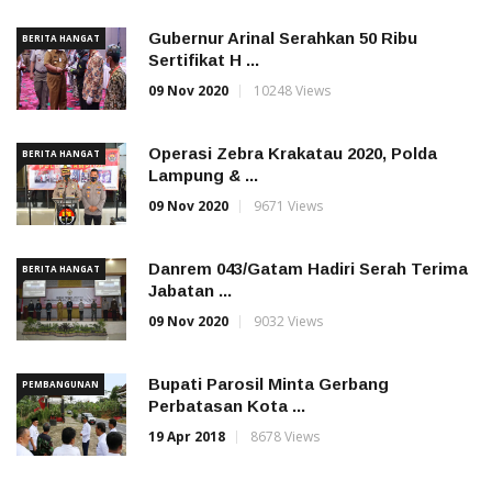
Gubernur Arinal Serahkan 50 Ribu
BERITA HANGAT
Sertifikat H ...
09 Nov 2020
10248 Views
Operasi Zebra Krakatau 2020, Polda
BERITA HANGAT
Lampung & ...
09 Nov 2020
9671 Views
Danrem 043/Gatam Hadiri Serah Terima
BERITA HANGAT
Jabatan ...
09 Nov 2020
9032 Views
Bupati Parosil Minta Gerbang
PEMBANGUNAN
Perbatasan Kota ...
19 Apr 2018
8678 Views