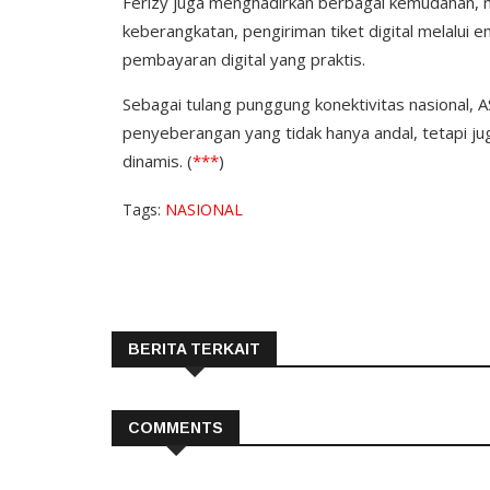
Ferizy juga menghadirkan berbagai kemudahan, m
keberangkatan, pengiriman tiket digital melalui
pembayaran digital yang praktis.
Sebagai tulang punggung konektivitas nasional,
penyeberangan yang tidak hanya andal, tetapi j
dinamis. (
***
)
Tags:
NASIONAL
BERITA TERKAIT
COMMENTS