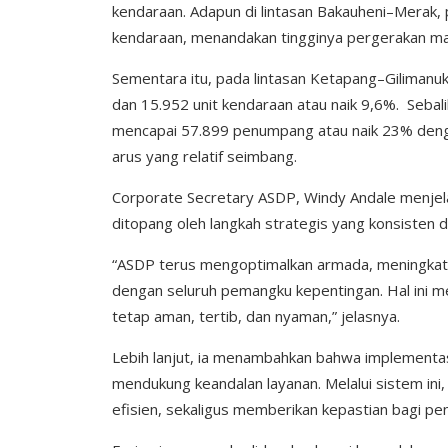
kendaraan. Adapun di lintasan Bakauheni–Merak
kendaraan, menandakan tingginya pergerakan ma
Sementara itu, pada lintasan Ketapang–Gilimanu
dan 15.952 unit kendaraan atau naik 9,6%. Sebal
mencapai 57.899 penumpang atau naik 23% denga
arus yang relatif seimbang.
Corporate Secretary ASDP, Windy Andale menjela
ditopang oleh langkah strategis yang konsisten d
“ASDP terus mengoptimalkan armada, meningkatk
dengan seluruh pemangku kepentingan. Hal ini 
tetap aman, tertib, dan nyaman,” jelasnya.
Lebih lanjut, ia menambahkan bahwa implementasi
mendukung keandalan layanan. Melalui sistem ini, 
efisien, sekaligus memberikan kepastian bagi p