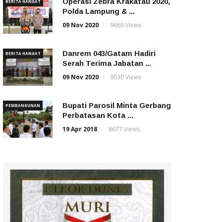
Operasi Zebra Krakatau 2020,
BERITA HANGAT
Polda Lampung & ...
09 Nov 2020
9669 Views
Danrem 043/Gatam Hadiri
BERITA HANGAT
Serah Terima Jabatan ...
09 Nov 2020
9030 Views
Bupati Parosil Minta Gerbang
PEMBANGUNAN
Perbatasan Kota ...
19 Apr 2018
8677 Views