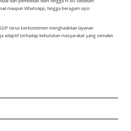
ulai dari pembelian tiket hingga H-60 sebelum
 email maupun WhatsApp, hingga beragam opsi
 ASDP terus berkomitmen menghadirkan layanan
uga adaptif terhadap kebutuhan masyarakat yang semakin