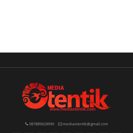
087889628999
mediaotentik@gmail.com