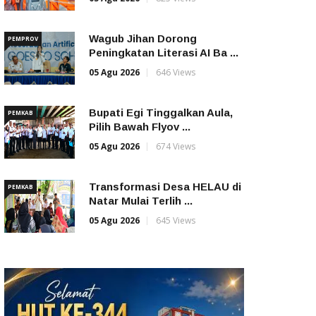
Wagub Jihan Dorong
PEMPROV
Peningkatan Literasi AI Ba ...
05 Agu 2026
646 Views
Bupati Egi Tinggalkan Aula,
PEMKAB
Pilih Bawah Flyov ...
05 Agu 2026
674 Views
Transformasi Desa HELAU di
PEMKAB
Natar Mulai Terlih ...
05 Agu 2026
645 Views