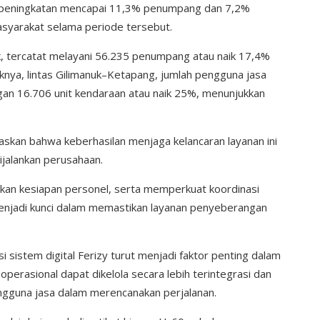
, peningkatan mencapai 11,3% penumpang dan 7,2%
syarakat selama periode tersebut.
k, tercatat melayani 56.235 penumpang atau naik 17,4%
iknya, lintas Gilimanuk–Ketapang, jumlah pengguna jasa
n 16.706 unit kendaraan atau naik 25%, menunjukkan
skan bahwa keberhasilan menjaga kelancaran layanan ini
ijalankan perusahaan.
an kesiapan personel, serta memperkuat koordinasi
menjadi kunci dalam memastikan layanan penyeberangan
 sistem digital Ferizy turut menjadi faktor penting dalam
operasional dapat dikelola secara lebih terintegrasi dan
engguna jasa dalam merencanakan perjalanan.