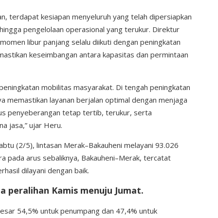
an, terdapat kesiapan menyeluruh yang telah dipersiapkan
 hingga pengelolaan operasional yang terukur. Direktur
en libur panjang selalu diikuti dengan peningkatan
memastikan keseimbangan antara kapasitas dan permintaan
peningkatan mobilitas masyarakat. Di tengah peningkatan
a memastikan layanan berjalan optimal dengan menjaga
s penyeberangan tetap tertib, terukur, serta
 jasa,” ujar Heru.
abtu (2/5), lintasan Merak–Bakauheni melayani 93.026
a pada arus sebaliknya, Bakauheni–Merak, tercatat
asil dilayani dengan baik.
da peralihan Kamis menuju Jumat.
sebesar 54,5% untuk penumpang dan 47,4% untuk