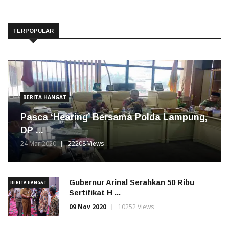
TERPOPULAR
BERITA HANGAT
Pasca ‘Hearing’ Bersama Polda Lampung,
DP ...
24 Mar 2020
22208 Views
Gubernur Arinal Serahkan 50 Ribu
BERITA HANGAT
Sertifikat H ...
09 Nov 2020
10252 Views