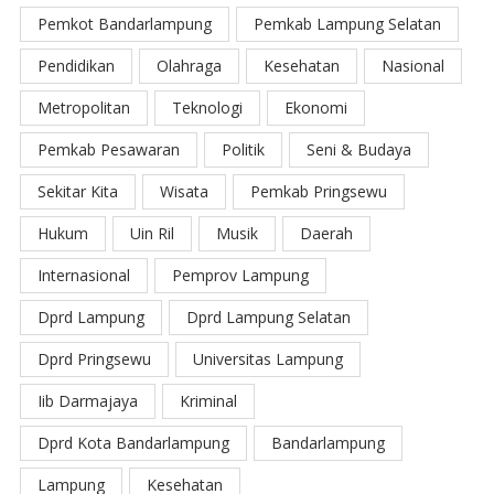
Pemkot Bandarlampung
Pemkab Lampung Selatan
Pendidikan
Olahraga
Kesehatan
Nasional
Metropolitan
Teknologi
Ekonomi
Pemkab Pesawaran
Politik
Seni & Budaya
Sekitar Kita
Wisata
Pemkab Pringsewu
Hukum
Uin Ril
Musik
Daerah
Internasional
Pemprov Lampung
Dprd Lampung
Dprd Lampung Selatan
Dprd Pringsewu
Universitas Lampung
Iib Darmajaya
Kriminal
Dprd Kota Bandarlampung
Bandarlampung
Lampung
Kesehatan