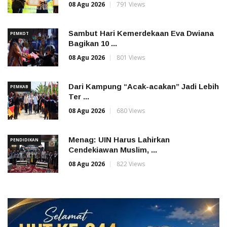
08 Agu 2026
791 Views
Sambut Hari Kemerdekaan Eva Dwiana
PEMKOT
Bagikan 10 ...
08 Agu 2026
801 Views
Dari Kampung “Acak-acakan” Jadi Lebih
PEMKAB
Ter ...
08 Agu 2026
680 Views
Menag: UIN Harus Lahirkan
PENDIDIKAN
Cendekiawan Muslim, ...
08 Agu 2026
822 Views