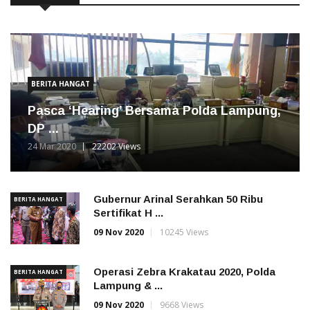
BERITA HANGAT
Pasca ‘Hearing’ Bersama Polda Lampung,
DP ...
24 Mar 2020
22202 Views
Gubernur Arinal Serahkan 50 Ribu
BERITA HANGAT
Sertifikat H ...
09 Nov 2020
10245 Views
Operasi Zebra Krakatau 2020, Polda
BERITA HANGAT
Lampung & ...
09 Nov 2020
9668 Views