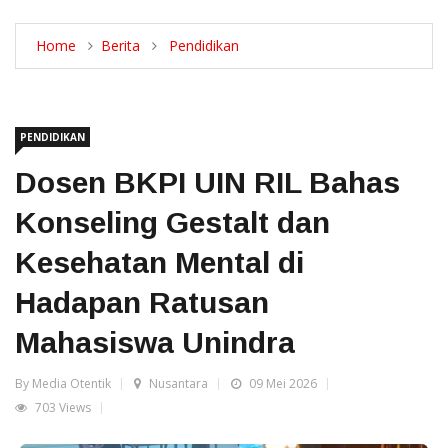
Home
Berita
Pendidikan
PENDIDIKAN
Dosen BKPI UIN RIL Bahas
Konseling Gestalt dan
Kesehatan Mental di
Hadapan Ratusan
Mahasiswa Unindra
By Media Otentik
Nusantara
09 Mei 2026
703 Views