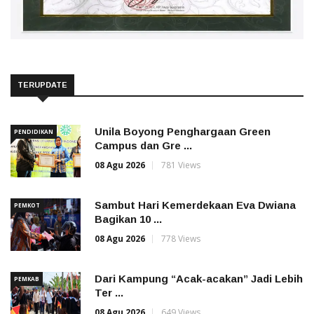
TERUPDATE
Unila Boyong Penghargaan Green
PENDIDIKAN
Campus dan Gre ...
08 Agu 2026
781 Views
Sambut Hari Kemerdekaan Eva Dwiana
PEMKOT
Bagikan 10 ...
08 Agu 2026
778 Views
Dari Kampung “Acak-acakan” Jadi Lebih
PEMKAB
Ter ...
08 Agu 2026
649 Views