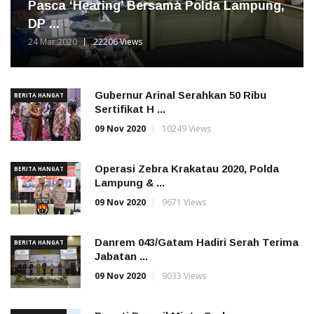
Pasca ‘Hearing’ Bersama Polda Lampung,
DP ...
24 Mar 2020
22206 Views
Gubernur Arinal Serahkan 50 Ribu
BERITA HANGAT
Sertifikat H ...
09 Nov 2020
10249 Views
Operasi Zebra Krakatau 2020, Polda
BERITA HANGAT
Lampung & ...
09 Nov 2020
9671 Views
Danrem 043/Gatam Hadiri Serah Terima
BERITA HANGAT
Jabatan ...
09 Nov 2020
9033 Views