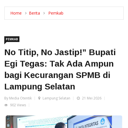
Home
Berita
Pemkab
PEMKAB
No Titip, No Jastip!” Bupati
Egi Tegas: Tak Ada Ampun
bagi Kecurangan SPMB di
Lampung Selatan
By Media Otentik
Lampung Selatan
21 Mei 2026
902 Views