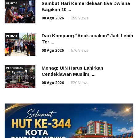
Sambut Hari Kemerdekaan Eva Dwiana
PEMKOT
Bagikan 10 ...
08 Agu 2026
799 Views
Dari Kampung “Acak-acakan” Jadi Lebih
PEMKAB
Ter ...
08 Agu 2026
676 Views
Menag: UIN Harus Lahirkan
PENDIDIKAN
Cendekiawan Muslim, ...
08 Agu 2026
820 Views