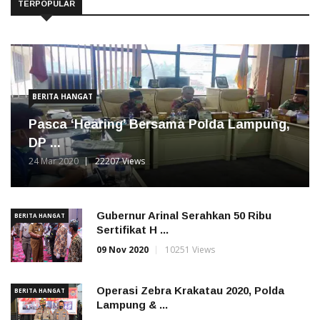
TERPOPULAR
BERITA HANGAT
Pasca ‘Hearing’ Bersama Polda Lampung,
DP ...
24 Mar 2020
22207 Views
Gubernur Arinal Serahkan 50 Ribu
BERITA HANGAT
Sertifikat H ...
09 Nov 2020
10251 Views
Operasi Zebra Krakatau 2020, Polda
BERITA HANGAT
Lampung & ...