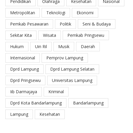
Pendidikan
Olahraga
Kesehatan
Nasional
Metropolitan
Teknologi
Ekonomi
Pemkab Pesawaran
Politik
Seni & Budaya
Sekitar Kita
Wisata
Pemkab Pringsewu
Hukum
Uin Ril
Musik
Daerah
Internasional
Pemprov Lampung
Dprd Lampung
Dprd Lampung Selatan
Dprd Pringsewu
Universitas Lampung
Iib Darmajaya
Kriminal
Dprd Kota Bandarlampung
Bandarlampung
Lampung
Kesehatan