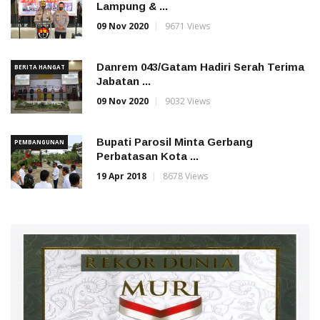
Lampung & ...
09 Nov 2020
9671 Views
Danrem 043/Gatam Hadiri Serah Terima
BERITA HANGAT
Jabatan ...
09 Nov 2020
9032 Views
Bupati Parosil Minta Gerbang
PEMBANGUNAN
Perbatasan Kota ...
19 Apr 2018
8678 Views