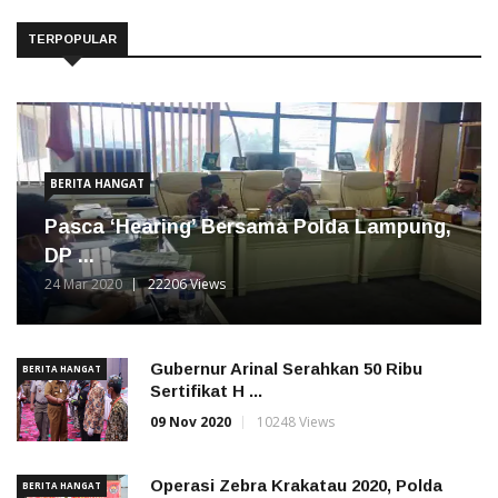
TERPOPULAR
BERITA HANGAT
Pasca ‘Hearing’ Bersama Polda Lampung,
DP ...
24 Mar 2020
22206 Views
Gubernur Arinal Serahkan 50 Ribu
BERITA HANGAT
Sertifikat H ...
09 Nov 2020
10248 Views
Operasi Zebra Krakatau 2020, Polda
BERITA HANGAT