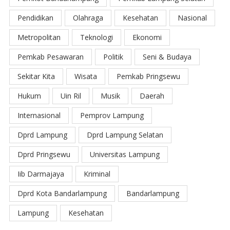
Pendidikan
Olahraga
Kesehatan
Nasional
Metropolitan
Teknologi
Ekonomi
Pemkab Pesawaran
Politik
Seni & Budaya
Sekitar Kita
Wisata
Pemkab Pringsewu
Hukum
Uin Ril
Musik
Daerah
Internasional
Pemprov Lampung
Dprd Lampung
Dprd Lampung Selatan
Dprd Pringsewu
Universitas Lampung
Iib Darmajaya
Kriminal
Dprd Kota Bandarlampung
Bandarlampung
Lampung
Kesehatan