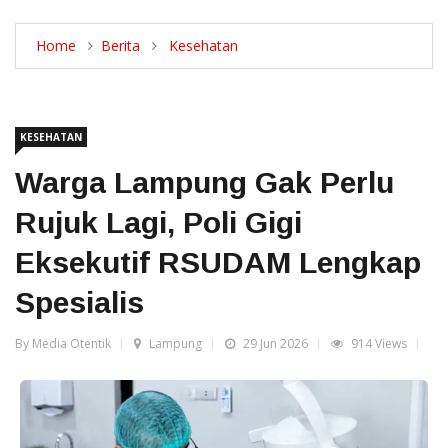
Home
Berita
Kesehatan
KESEHATAN
Warga Lampung Gak Perlu
Rujuk Lagi, Poli Gigi
Eksekutif RSUDAM Lengkap
Spesialis
By Media Otentik
Lampung
29 Jun 2026
914 Views