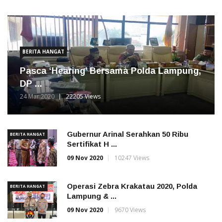
BERITA HANGAT
Pasca ‘Hearing’ Bersama Polda Lampung,
DP ...
24 Mar 2020
22205 Views
Gubernur Arinal Serahkan 50 Ribu
BERITA HANGAT
Sertifikat H ...
09 Nov 2020
10247 Views
Operasi Zebra Krakatau 2020, Polda
BERITA HANGAT
Lampung & ...
09 Nov 2020
9670 Views