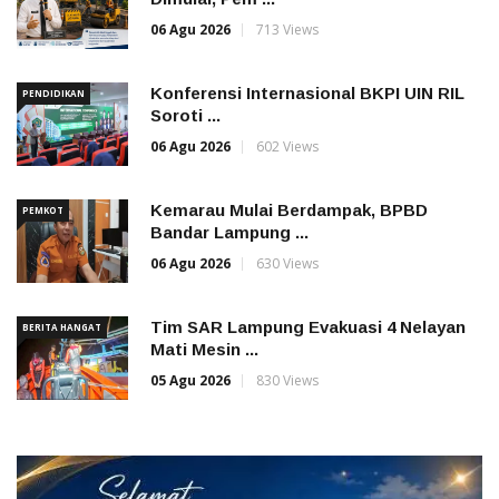
06 Agu 2026
713 Views
Konferensi Internasional BKPI UIN RIL
PENDIDIKAN
Soroti ...
06 Agu 2026
602 Views
Kemarau Mulai Berdampak, BPBD
PEMKOT
Bandar Lampung ...
06 Agu 2026
630 Views
Tim SAR Lampung Evakuasi 4 Nelayan
BERITA HANGAT
Mati Mesin ...
05 Agu 2026
830 Views