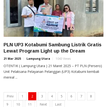
PLN UP3 Kotabumi Sambung Listrik Gratis
Lewat Program Light up the Dream
21 Mar 2025
Lampung Utara
1043 Views
OTENTIK ( Lampung Utara ) 21 Maret 2025 – PT PLN (Persero)
Unit Pelaksana Pelayanan Pelanggan (UP3) Kotabumi kembali
mereal ...
Prev
1
2
3
4
5
6
7
8
9
10
11
Next
Last