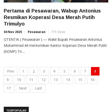
Pertama di Pesawaran, Wabup Antonius
Resmikan Koperasi Desa Merah Putih
Trimulyo
04 Nov 2025
Pesawaran
775 Views
OTENTIK ( Pesawaran ) — Wakil Bupati Pesawaran Antonius
Muhammad Ali meresmikan Kantor Koperasi Desa Merah Putih
(KDMP) Tri ...
Prev
1
2
3
4
5
6
7
8
9
10
11
12
13
14
15
16
17
Next
Last
TERPOPULAR