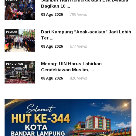
Bagikan 10 ...
08 Agu 2026
799 Views
Dari Kampung “Acak-acakan” Jadi Lebih
PEMKAB
Ter ...
08 Agu 2026
677 Views
Menag: UIN Harus Lahirkan
PENDIDIKAN
Cendekiawan Muslim, ...
08 Agu 2026
820 Views