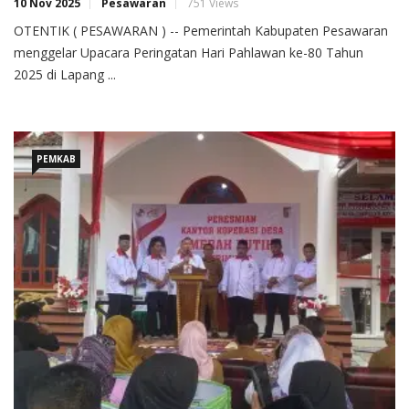
10 Nov 2025
Pesawaran
751 Views
OTENTIK ( PESAWARAN ) -- Pemerintah Kabupaten Pesawaran
menggelar Upacara Peringatan Hari Pahlawan ke-80 Tahun
2025 di Lapang ...
PEMKAB