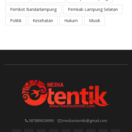
Pemkot Bandarlampung
Pemkab Lampung Selatan
Politik
Kesehatan
Hukum
Musik
087889628999
mediaotentik@gmail.com