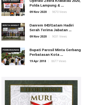
Operasi Zebra Krakatau 2020,
BERITA HANGAT
Polda Lampung & ...
09 Nov 2020
9670 Views
Danrem 043/Gatam Hadiri
BERITA HANGAT
Serah Terima Jabatan ...
09 Nov 2020
9031 Views
Bupati Parosil Minta Gerbang
PEMBANGUNAN
Perbatasan Kota ...
19 Apr 2018
8677 Views