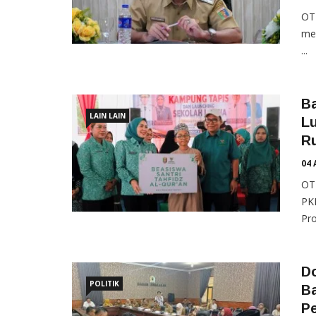
OT
men
...
B
LAIN LAIN
L
R
04 
OT
PK
Pro
D
POLITIK
B
Pe