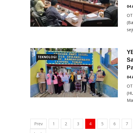
04 
OT
(B
sej
Y
TEKNOLOGI
Sa
Pa
04 
OT
(HU
Maa
Prev
1
2
3
4
5
6
7