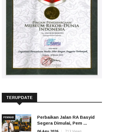
TERUPDATE
Perbaikan Jalan RA Basyid
PEMKAB
Segera Dimulai, Pem ...
06 Agu 2026
713 Views