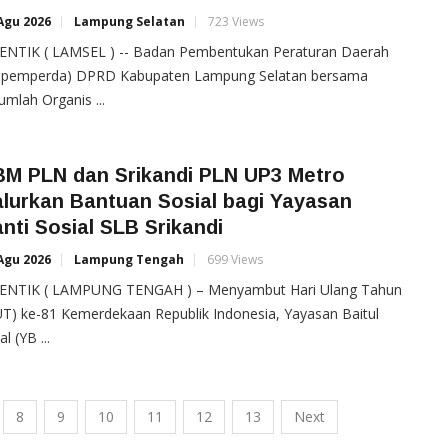
Agu 2026
Lampung Selatan
723 Views
ENTIK ( LAMSEL ) -- Badan Pembentukan Peraturan Daerah
apemperda) DPRD Kabupaten Lampung Selatan bersama
umlah Organis ...
BM PLN dan Srikandi PLN UP3 Metro
lurkan Bantuan Sosial bagi Yayasan
nti Sosial SLB Srikandi
Agu 2026
Lampung Tengah
699 Views
ENTIK ( LAMPUNG TENGAH ) – Menyambut Hari Ulang Tahun
T) ke-81 Kemerdekaan Republik Indonesia, Yayasan Baitul
l (YB ...
8
9
10
11
12
13
Next