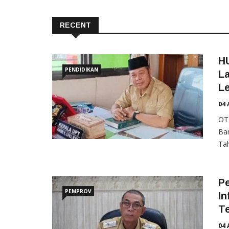
RECENT
H
PENDIDIKAN
La
L
04 
OT
Ban
Tah
P
PEMPROV
In
T
04 