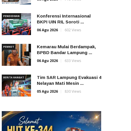
Konferensi Internasional
PENDIDIKAN
BKPI UIN RIL Soroti ...
06 Agu 2026
602 Views
Kemarau Mulai Berdampak,
PEMKOT
BPBD Bandar Lampung ...
06 Agu 2026
633 Views
Tim SAR Lampung Evakuasi 4
BERITA HANGAT
Nelayan Mati Mesin ...
05 Agu 2026
830 Views