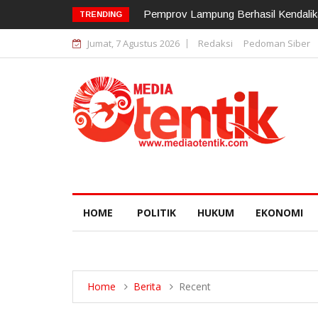
12 Pejabat Strategis Polda Lampung D
TRENDING
Jumat, 7 Agustus 2026
Redaksi
Pedoman Siber
HOME
POLITIK
HUKUM
EKONOMI
Home
Berita
Recent