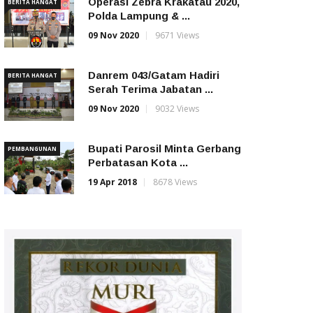
Operasi Zebra Krakatau 2020,
BERITA HANGAT
Polda Lampung & ...
09 Nov 2020
9671 Views
Danrem 043/Gatam Hadiri
BERITA HANGAT
Serah Terima Jabatan ...
09 Nov 2020
9032 Views
Bupati Parosil Minta Gerbang
PEMBANGUNAN
Perbatasan Kota ...
19 Apr 2018
8678 Views