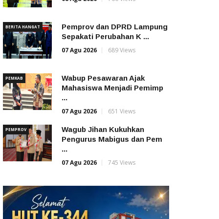
Pemprov dan DPRD Lampung
BERITA HANGAT
Sepakati Perubahan K ...
07 Agu 2026
689 Views
Wabup Pesawaran Ajak
PEMKAB
Mahasiswa Menjadi Pemimp
...
07 Agu 2026
651 Views
Wagub Jihan Kukuhkan
PEMPROV
Pengurus Mabigus dan Pem
...
07 Agu 2026
745 Views