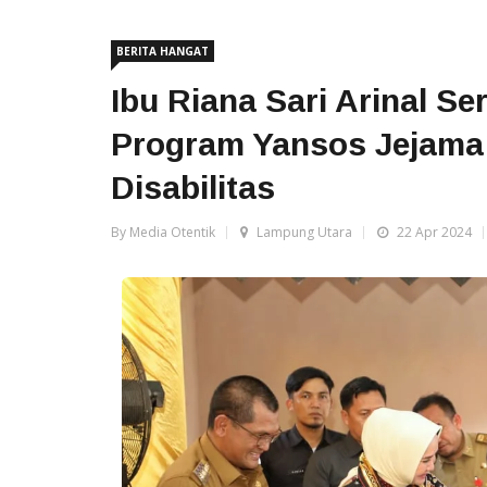
BERITA HANGAT
Ibu Riana Sari Arinal S
Program Yansos Jejama
Disabilitas
By Media Otentik
Lampung Utara
22 Apr 2024