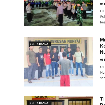
04 
OT
Pol
bes
Ma
BERITA HANGAT
K
N
01 
OT
Nu
seo
Ti
BERITA HANGAT
Be