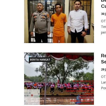
C
30 
OT
Ten
pen
R
BERITA HANGAT
S
29 
OT
La
Pon