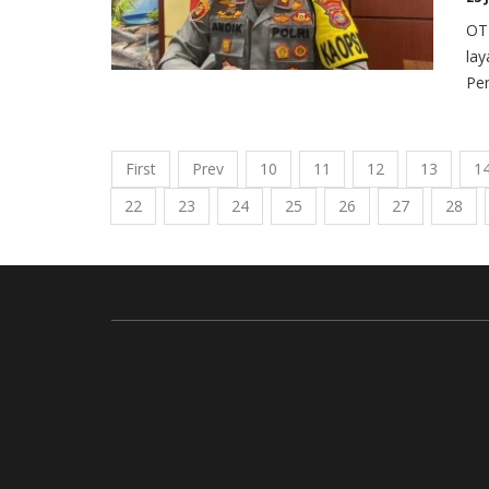
OT
la
Pem
First
Prev
10
11
12
13
1
22
23
24
25
26
27
28