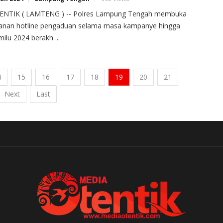
ENTIK ( LAMTENG ) -- Polres Lampung Tengah membuka
yanan hotline pengaduan selama masa kampanye hingga
ilu 2024 berakh ...
4
15
16
17
18
19
20
21
Next
Last