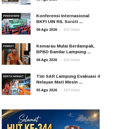
Konferensi Internasional
PENDIDIKAN
BKPI UIN RIL Soroti ...
06 Agu 2026
602 Views
Kemarau Mulai Berdampak,
PEMKOT
BPBD Bandar Lampung ...
06 Agu 2026
633 Views
Tim SAR Lampung Evakuasi 4
BERITA HANGAT
Nelayan Mati Mesin ...
05 Agu 2026
830 Views