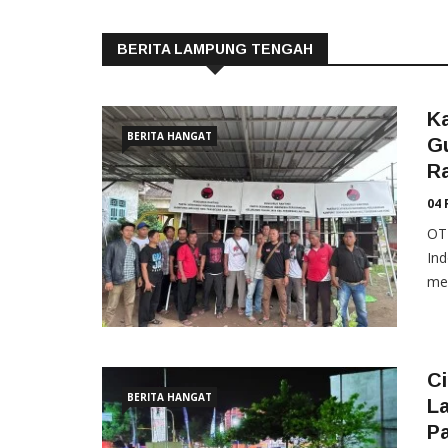
BERITA LAMPUNG TENGAH
K
BERITA HANGAT
G
Ra
04 
OT
In
me
Ci
BERITA HANGAT
L
Pa