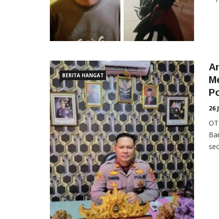
A
BERITA HANGAT
Me
P
26 
OTE
Ba
seo