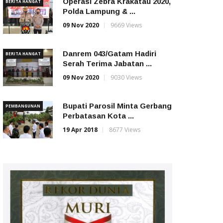
Operasi Zebra Krakatau 2020,
BERITA HANGAT
Polda Lampung & ...
09 Nov 2020
9669 Views
Danrem 043/Gatam Hadiri
BERITA HANGAT
Serah Terima Jabatan ...
09 Nov 2020
9030 Views
Bupati Parosil Minta Gerbang
PEMBANGUNAN
Perbatasan Kota ...
19 Apr 2018
8677 Views