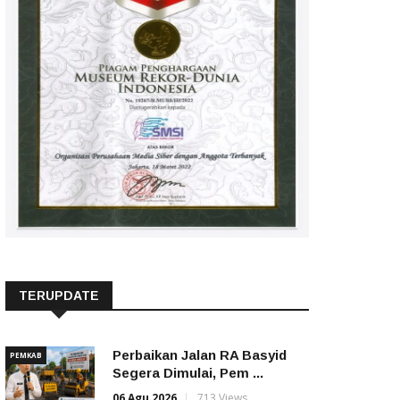
TERUPDATE
Perbaikan Jalan RA Basyid
PEMKAB
Segera Dimulai, Pem ...
06 Agu 2026
713 Views