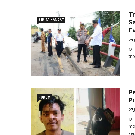
Tr
BERITA HANGAT
S
E
29 
OT
tri
Pe
HUKUM
P
27 
OT
mot
sep