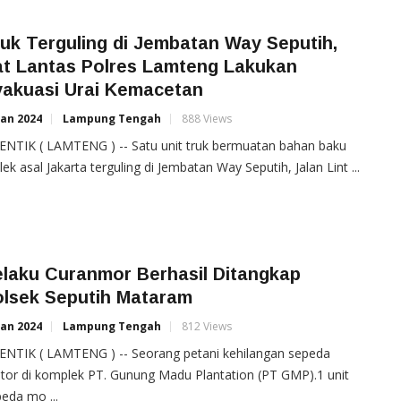
uk Terguling di Jembatan Way Seputih,
at Lantas Polres Lamteng Lakukan
vakuasi Urai Kemacetan
Jan 2024
Lampung Tengah
888 Views
ENTIK ( LAMTENG ) -- Satu unit truk bermuatan bahan baku
plek asal Jakarta terguling di Jembatan Way Seputih, Jalan Lint ...
laku Curanmor Berhasil Ditangkap
olsek Seputih Mataram
Jan 2024
Lampung Tengah
812 Views
ENTIK ( LAMTENG ) -- Seorang petani kehilangan sepeda
or di komplek PT. Gunung Madu Plantation (PT GMP).1 unit
eda mo ...