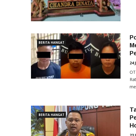
Po
BERITA HANGAT
M
P
24 
OT
Ra
men
T
BERITA HANGAT
P
H
23 