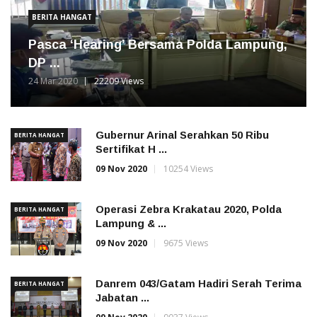
BERITA HANGAT
Pasca ‘Hearing’ Bersama Polda Lampung,
DP ...
24 Mar 2020
22209 Views
Gubernur Arinal Serahkan 50 Ribu
BERITA HANGAT
Sertifikat H ...
09 Nov 2020
10254 Views
Operasi Zebra Krakatau 2020, Polda
BERITA HANGAT
Lampung & ...
09 Nov 2020
9675 Views
Danrem 043/Gatam Hadiri Serah Terima
BERITA HANGAT
Jabatan ...