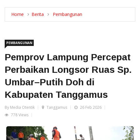
Home
Berita
Pembangunan
PEMBANGUNAN
Pemprov Lampung Percepat
Perbaikan Longsor Ruas Sp.
Umbar–Putih Doh di
Kabupaten Tanggamus
By Media Otentik
Tanggamus
26 Feb 2026
778 Views