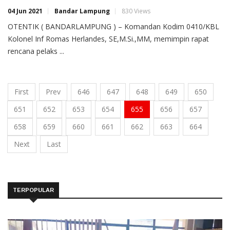
04 Jun 2021
Bandar Lampung
830 Views
OTENTIK ( BANDARLAMPUNG ) – Komandan Kodim 0410/KBL
Kolonel Inf Romas Herlandes, SE,M.Si.,MM, memimpin rapat
rencana pelaks ...
First
Prev
646
647
648
649
650
651
652
653
654
655
656
657
658
659
660
661
662
663
664
Next
Last
TERPOPULAR