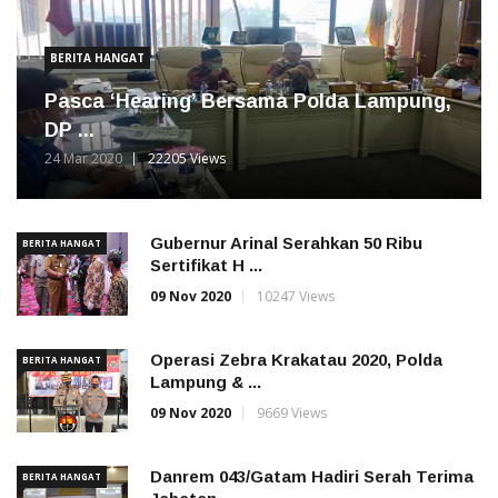
BERITA HANGAT
Pasca ‘Hearing’ Bersama Polda Lampung,
DP ...
24 Mar 2020
22205 Views
Gubernur Arinal Serahkan 50 Ribu
BERITA HANGAT
Sertifikat H ...
09 Nov 2020
10247 Views
Operasi Zebra Krakatau 2020, Polda
BERITA HANGAT
Lampung & ...
09 Nov 2020
9669 Views
Danrem 043/Gatam Hadiri Serah Terima
BERITA HANGAT