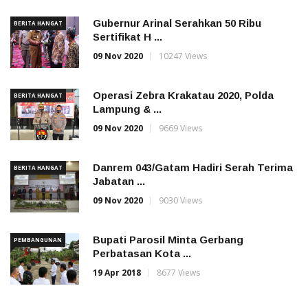
Gubernur Arinal Serahkan 50 Ribu
BERITA HANGAT
Sertifikat H ...
09 Nov 2020
10247 Views
Operasi Zebra Krakatau 2020, Polda
BERITA HANGAT
Lampung & ...
09 Nov 2020
9669 Views
Danrem 043/Gatam Hadiri Serah Terima
BERITA HANGAT
Jabatan ...
09 Nov 2020
9030 Views
Bupati Parosil Minta Gerbang
PEMBANGUNAN
Perbatasan Kota ...
19 Apr 2018
8677 Views