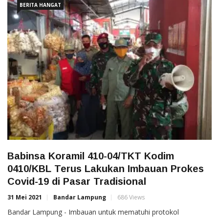
BERITA HANGAT
Babinsa Koramil 410-04/TKT Kodim
0410/KBL Terus Lakukan Imbauan Prokes
Covid-19 di Pasar Tradisional
31 Mei 2021
Bandar Lampung
686 Views
Bandar Lampung - Imbauan untuk mematuhi protokol