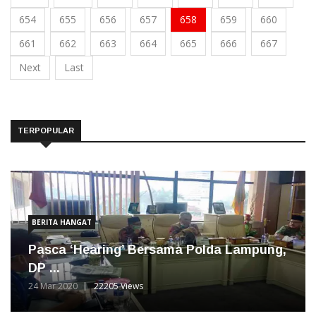
654
655
656
657
658
659
660
661
662
663
664
665
666
667
Next
Last
TERPOPULAR
BERITA HANGAT
Pasca ‘Hearing’ Bersama Polda Lampung,
DP ...
24 Mar 2020
22205 Views