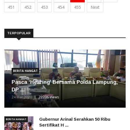
451
452
453
454
455
Next
TERPOPULAR
BERITA HANGAT
Pasca ‘Hearing’ Bersama Polda Lampung,
DP ...
24 Mar 2020
22206 Views
Gubernur Arinal Serahkan 50 Ribu
BERITA HANGAT
Sertifikat H ...