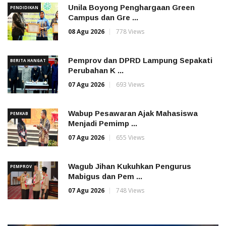
Unila Boyong Penghargaan Green
PENDIDIKAN
Campus dan Gre ...
08 Agu 2026
778 Views
Pemprov dan DPRD Lampung Sepakati
BERITA HANGAT
Perubahan K ...
07 Agu 2026
693 Views
Wabup Pesawaran Ajak Mahasiswa
PEMKAB
Menjadi Pemimp ...
07 Agu 2026
655 Views
Wagub Jihan Kukuhkan Pengurus
PEMPROV
Mabigus dan Pem ...
07 Agu 2026
748 Views