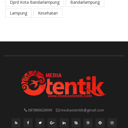
Dprd Kota Bandarlampung
Bandarlampung
Lampung
Kesehatan
087889628999
mediaotentik@gmail.com