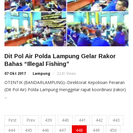
Dit Pol Air Polda Lampung Gelar Rakor
Bahas “Illegal Fishing”
07 Okt 2017
Lampung
2241 Views
OTENTIK (BANDARLAMPUNG)–Direktorat Kepolisian Perairan
(Dit Pol Air) Polda Lampung menggelar rapat koordinasi (rakor)
...
First
Prev
439
440
441
442
443
444
445
446
447
448
449
450