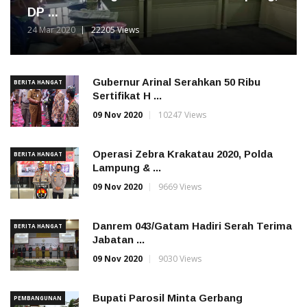
DP ...
24 Mar 2020
22205 Views
Gubernur Arinal Serahkan 50 Ribu
BERITA HANGAT
Sertifikat H ...
09 Nov 2020
10247 Views
Operasi Zebra Krakatau 2020, Polda
BERITA HANGAT
Lampung & ...
09 Nov 2020
9669 Views
Danrem 043/Gatam Hadiri Serah Terima
BERITA HANGAT
Jabatan ...
09 Nov 2020
9030 Views
Bupati Parosil Minta Gerbang
PEMBANGUNAN