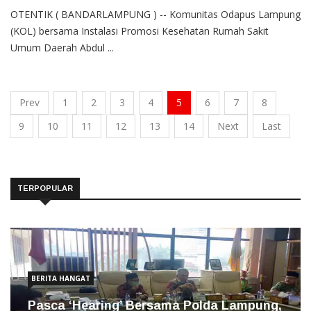
OTENTIK ( BANDARLAMPUNG ) -- Komunitas Odapus Lampung
(KOL) bersama Instalasi Promosi Kesehatan Rumah Sakit
Umum Daerah Abdul ...
Prev
1
2
3
4
5
6
7
8
9
10
11
12
13
14
Next
Last
TERPOPULAR
BERITA HANGAT
Pasca ‘Hearing’ Bersama Polda Lampung,