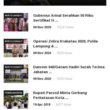
Gubernur Arinal Serahkan 50 Ribu
BERITA HANGAT
Sertifikat H ...
09 Nov 2020
10247 Views
Operasi Zebra Krakatau 2020, Polda
BERITA HANGAT
Lampung & ...
09 Nov 2020
9669 Views
Danrem 043/Gatam Hadiri Serah Terima
BERITA HANGAT
Jabatan ...
09 Nov 2020
9030 Views
Bupati Parosil Minta Gerbang
PEMBANGUNAN
Perbatasan Kota ...
19 Apr 2018
8677 Views