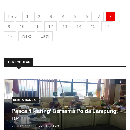
Prev
1
2
3
4
5
6
7
8
9
10
11
12
13
14
15
16
17
Next
Last
TERPOPULAR
BERITA HANGAT
Pasca ‘Hearing’ Bersama Polda Lampung,
DP ...
24 Mar 2020
22205 Views