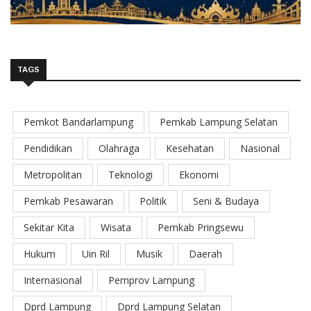
TAGS
Pemkot Bandarlampung
Pemkab Lampung Selatan
Pendidikan
Olahraga
Kesehatan
Nasional
Metropolitan
Teknologi
Ekonomi
Pemkab Pesawaran
Politik
Seni & Budaya
Sekitar Kita
Wisata
Pemkab Pringsewu
Hukum
Uin Ril
Musik
Daerah
Internasional
Pemprov Lampung
Dprd Lampung
Dprd Lampung Selatan