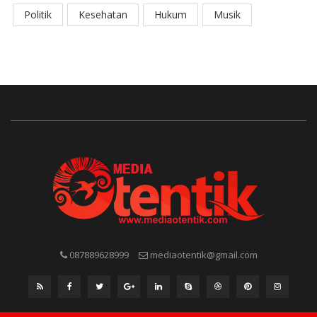
Politik
Kesehatan
Hukum
Musik
087889628999
mediaotentik@gmail.com