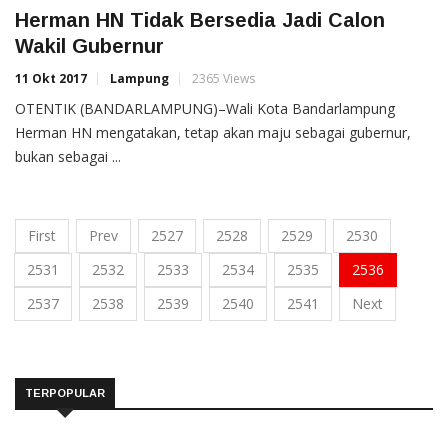
Herman HN Tidak Bersedia Jadi Calon
Wakil Gubernur
11 Okt 2017
Lampung
2365 Views
OTENTIK (BANDARLAMPUNG)–Wali Kota Bandarlampung
Herman HN mengatakan, tetap akan maju sebagai gubernur,
bukan sebagai ...
First
Prev
2527
2528
2529
2530
2531
2532
2533
2534
2535
2536
2537
2538
2539
2540
2541
Next
TERPOPULAR