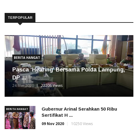
TERPOPULAR
BERITA HANGAT
Pasca ‘Hearing’ Bersama Polda Lampung,
DP ...
24 Mar 2020
22206 Views
Gubernur Arinal Serahkan 50 Ribu
BERITA HANGAT
Sertifikat H ...
09 Nov 2020
10250 Views