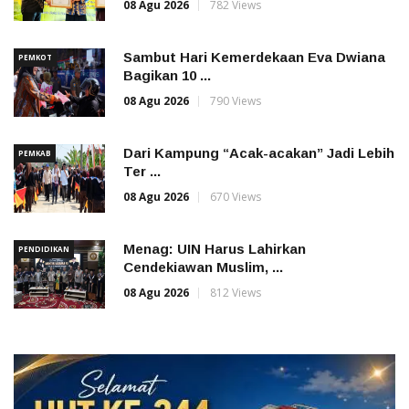
08 Agu 2026
782 Views
Sambut Hari Kemerdekaan Eva Dwiana
PEMKOT
Bagikan 10 ...
08 Agu 2026
790 Views
Dari Kampung “Acak-acakan” Jadi Lebih
PEMKAB
Ter ...
08 Agu 2026
670 Views
Menag: UIN Harus Lahirkan
PENDIDIKAN
Cendekiawan Muslim, ...
08 Agu 2026
812 Views