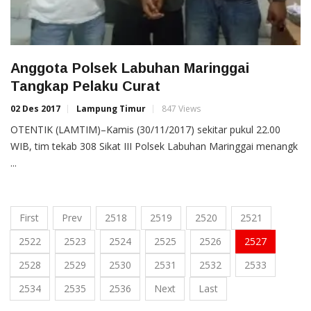
Anggota Polsek Labuhan Maringgai
Tangkap Pelaku Curat
02 Des 2017
Lampung Timur
847 Views
OTENTIK (LAMTIM)–Kamis (30/11/2017) sekitar pukul 22.00
WIB, tim tekab 308 Sikat III Polsek Labuhan Maringgai menangk
...
First
Prev
2518
2519
2520
2521
2522
2523
2524
2525
2526
2527
2528
2529
2530
2531
2532
2533
2534
2535
2536
Next
Last