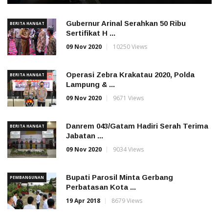
Gubernur Arinal Serahkan 50 Ribu
BERITA HANGAT
Sertifikat H ...
09 Nov 2020
10250 Views
Operasi Zebra Krakatau 2020, Polda
BERITA HANGAT
Lampung & ...
09 Nov 2020
9671 Views
Danrem 043/Gatam Hadiri Serah Terima
BERITA HANGAT
Jabatan ...
09 Nov 2020
9034 Views
Bupati Parosil Minta Gerbang
PEMBANGUNAN
Perbatasan Kota ...
19 Apr 2018
8679 Views