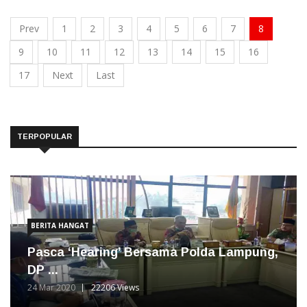
Prev
1
2
3
4
5
6
7
8
9
10
11
12
13
14
15
16
17
Next
Last
TERPOPULAR
BERITA HANGAT
Pasca ‘Hearing’ Bersama Polda Lampung,
DP ...
24 Mar 2020
22206 Views