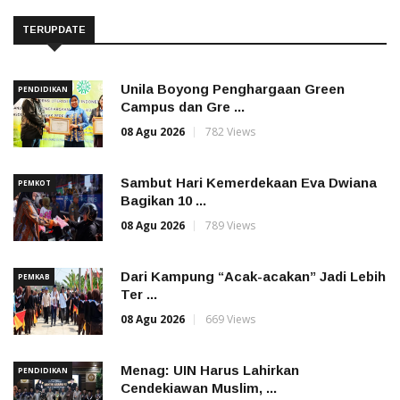
TERUPDATE
Unila Boyong Penghargaan Green
PENDIDIKAN
Campus dan Gre ...
08 Agu 2026
782 Views
Sambut Hari Kemerdekaan Eva Dwiana
PEMKOT
Bagikan 10 ...
08 Agu 2026
789 Views
Dari Kampung “Acak-acakan” Jadi Lebih
PEMKAB
Ter ...
08 Agu 2026
669 Views
Menag: UIN Harus Lahirkan
PENDIDIKAN
Cendekiawan Muslim, ...